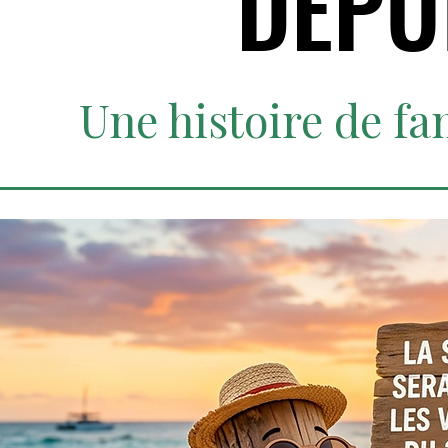
DEPU
DEPU
Une histoire de fam